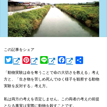
この記事をシェア
T
Pi
Li
F
共
wi
nt
n
a
有
「動物実験は命を奪うことで命の大切さを教える」考え
tt
er
e
c
方と、「生き物を苦しめ死んでゆく様子を観察する動物
er
e
e
実験を反対する」考え方。
st
b
o
私は両方の考えを否定しません。この両者の考えの前提
o
となる事実は実際に動物を殺すことです。