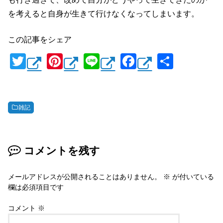
を考えると自身が生きて行けなくなってしまいます。
この記事をシェア
T
Pi
Li
F
共
wi
nt
n
a
有
tt
er
e
c
er
e
e
雑記
st
b
o
コメントを残す
o
k
メールアドレスが公開されることはありません。
※
が付いている
欄は必須項目です
コメント
※