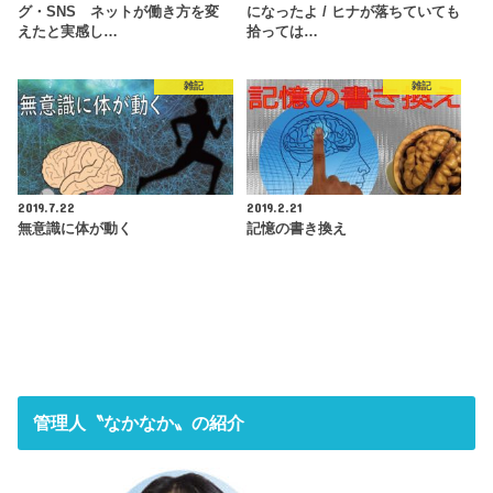
グ・SNS ネットが働き方を変
になったよ / ヒナが落ちていても
えたと実感し…
拾っては…
雑記
雑記
2019.7.22
2019.2.21
無意識に体が動く
記憶の書き換え
管理人〝なかなか〟の紹介