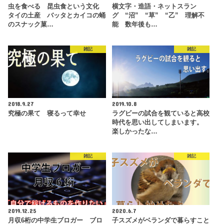
虫を食べる 昆虫食という文化
横文字・造語・ネットスラン
タイの土産 バッタとカイコの蛹
グ “沼” “草” “乙” 理解不
のスナック菓…
能 数年後も…
雑記
雑記
2018.9.27
2019.10.8
究極の果て 寝るって幸せ
ラグビーの試合を観ていると高校
時代を思い出してしまいます。
楽しかったな…
雑記
雑記
2019.12.25
2020.6.7
月収6桁の中学生ブロガー ブロ
子スズメがベランダで暮らすこと