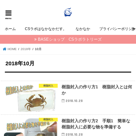
CSラボラトリーズの なかなか が発信する情報ブログ
menu
ホーム
CSラボはなかなかだす。
なかなか
プライバシーポリシー
BASEショップ CSラボラトリーズ
HOME
2018年
10月
2018年10月
樹脂封入
樹脂封入の作り方1 樹脂封入とは何
か
2018.10.28
樹脂封入
樹脂封入の作り方2 手順1 簡単な
樹脂封入に必要な物を準備する
2018.10.28