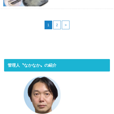
1
2
>
管理人〝なかなか〟の紹介