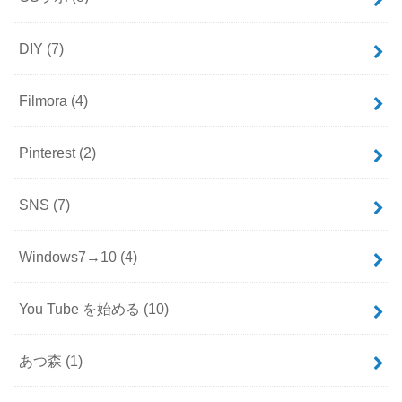
DIY
(7)
Filmora
(4)
Pinterest
(2)
SNS
(7)
Windows7→10
(4)
You Tube を始める
(10)
あつ森
(1)