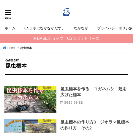
CSラボラトリーズの なかなか が発信する情報ブログ
menu
ホーム
CSラボはなかなかだす。
なかなか
プライバシーポリシー
BASEショップ CSラボラトリーズ
HOME
昆虫標本
昆虫標本
昆虫標本
昆虫標本を作る コガネムシ 翅を
広げた標本
2020.06.22
昆虫標本
昆虫標本の作り方3 ジオラマ風標本
の作り方 その2