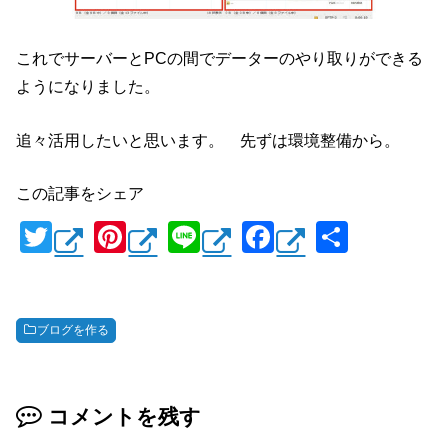
これでサーバーとPCの間でデーターのやり取りができる
ようになりました。
追々活用したいと思います。 先ずは環境整備から。
この記事をシェア
T
Pi
Li
F
共
wi
nt
n
a
有
tt
er
e
c
er
e
e
ブログを作る
st
b
o
コメントを残す
o