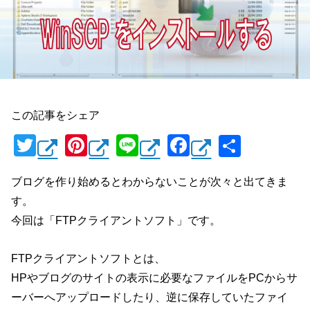
この記事をシェア
T
Pi
Li
F
共
wi
nt
n
a
有
ブログを作り始めるとわからないことが次々と出てきま
tt
er
e
c
す。
er
e
e
今回は「FTPクライアントソフト」です。
st
b
o
FTPクライアントソフトとは、
o
HPやブログのサイトの表示に必要なファイルをPCからサ
k
ーバーへアップロードしたり、逆に保存していたファイ