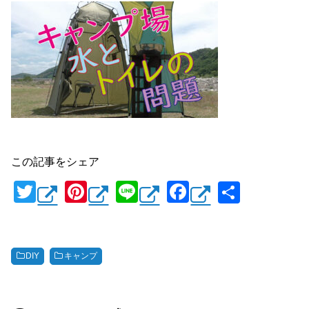
この記事をシェア
T
Pi
Li
F
共
wi
nt
n
a
有
tt
er
e
c
er
e
e
DIY
キャンプ
st
b
o