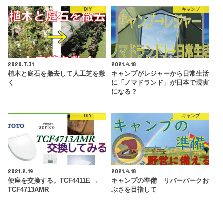
DIY
キャンプ
2020.7.31
2021.4.18
植木と庭石を撤去して人工芝を敷
キャンプがレジャーから日常生活
く
に「ノマドランド」が日本で現実
になる？
DIY
キャンプ
2021.2.19
2021.4.18
便座を交換する。TCF4411E →
キャンプの準備 リバーパークお
TCF4713AMR
ぶさを目指して