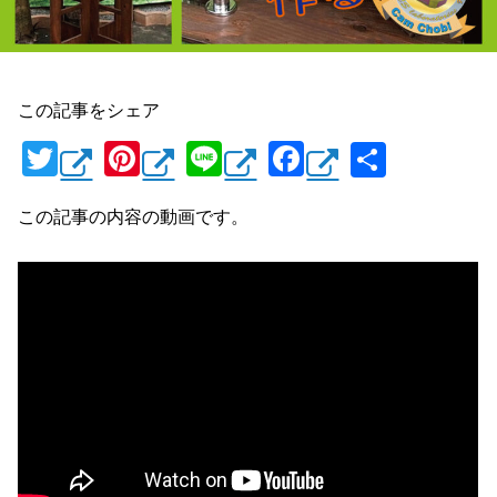
この記事をシェア
T
Pi
Li
F
共
wi
nt
n
a
有
この記事の内容の動画です。
tt
er
e
c
er
e
e
st
b
o
o
k