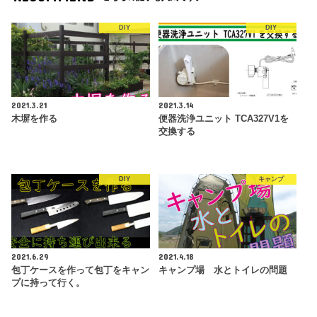
DIY
DIY
2021.3.21
2021.3.14
木塀を作る
便器洗浄ユニット TCA327V1を
交換する
DIY
キャンプ
2021.6.29
2021.4.18
包丁ケースを作って包丁をキャン
キャンプ場 水とトイレの問題
プに持って行く。