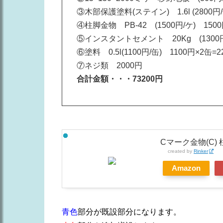
③木部保護塗料(ステイン) 1.6l (2800円/
④柱脚金物 PB-42 (1500円/ケ) 1500
⑤インスタントセメント 20Kg (1300円/
⑥塗料 0.5l(1100円/缶) 1100円×2缶=2
⑦ネジ類 2000円
合計金額・・・73200円
Cマーク金物(C)
created by
Rinker
Amazon
青色
部分が既設部分になります。