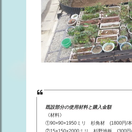
既設部分の使用材料と購入金額
《材料》
①90×90×1950ミリ 杉角材 (1800円/本
②15×150×2000ミリ 杉野地板 (300円/