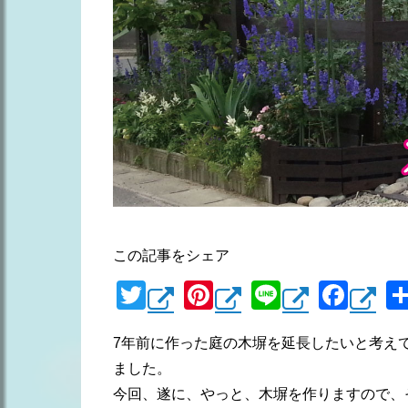
この記事をシェア
T
Pi
Li
F
wi
nt
n
a
7年前に作った庭の木塀を延長したいと考え
tt
er
e
c
ました。
er
e
e
今回、遂に、やっと、木塀を作りますので、