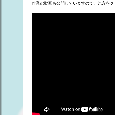
st
b
作業の動画も公開していますので、此方をク
o
o
k