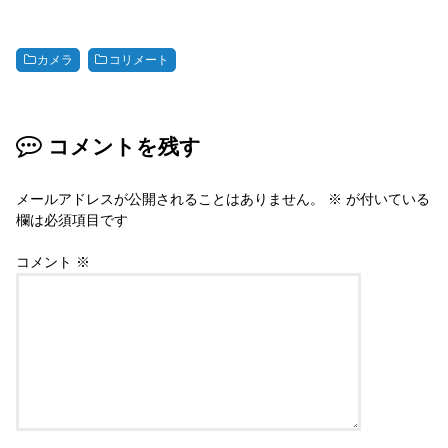
tt
er
e
c
er
e
e
カメラ
コリメート
st
b
o
コメントを残す
o
k
メールアドレスが公開されることはありません。
※
が付いている
欄は必須項目です
コメント
※