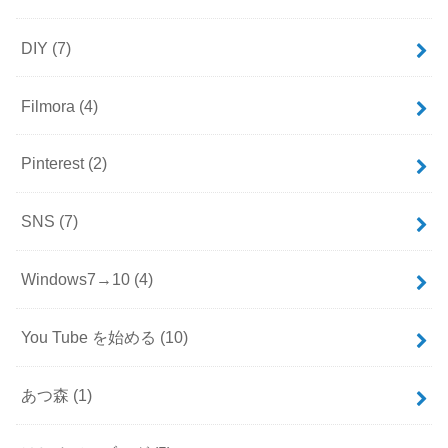
DIY
(7)
Filmora
(4)
Pinterest
(2)
SNS
(7)
Windows7→10
(4)
You Tube を始める
(10)
あつ森
(1)