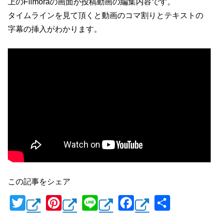
上のFilmoraの画面が投稿動画の編集内容です。
タイムラインを見て頂くと動画のコマ割りとテキストの
字幕の挿入がわかります。
この記事をシェア
T
Pi
Li
F
共
wi
nt
n
a
有