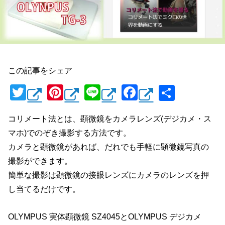
この記事をシェア
T
Pi
Li
F
共
wi
nt
n
a
有
コリメート法とは、顕微鏡をカメラレンズ(デジカメ・ス
tt
er
e
c
マホ)でのぞき撮影する方法です。
er
e
e
カメラと顕微鏡があれば、だれでも手軽に顕微鏡写真の
st
b
撮影ができます。
o
簡単な撮影は顕微鏡の接眼レンズにカメラのレンズを押
o
し当てるだけです。
k
OLYMPUS 実体顕微鏡 SZ4045とOLYMPUS デジカメ