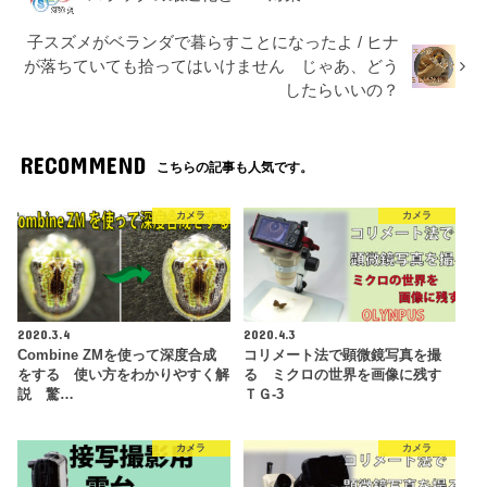
子スズメがベランダで暮らすことになったよ / ヒナ
が落ちていても拾ってはいけません じゃあ、どう
したらいいの？
RECOMMEND
こちらの記事も人気です。
カメラ
カメラ
2020.3.4
2020.4.3
Combine ZMを使って深度合成
コリメート法で顕微鏡写真を撮
をする 使い方をわかりやすく解
る ミクロの世界を画像に残す
説 驚…
ＴＧ-3
カメラ
カメラ