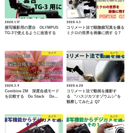
2020.1.17
2020.4.3
接写撮影用の雲台 OLYMPUS
コリメート法で顕微鏡写真を撮る
TG-3で使えるように改造する
ミクロの世界を画像に残す Ｑ７
カメラ
カメラ
2020.3.9
2020.6.20
Combine ZM 深度合成モード
コリメート法で動画を撮影す
を比較する Do Stack Do…
る “ハスジカツオゾウムシ”を
観察してみたよ Q7
カメラ
カメラ