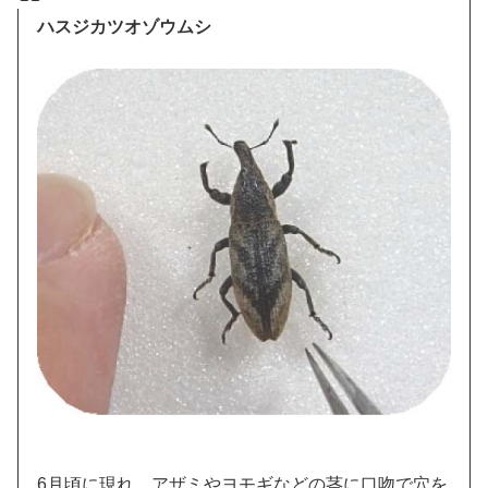
ハスジカツオゾウムシ
6月頃に現れ、アザミやヨモギなどの茎に口吻で穴を