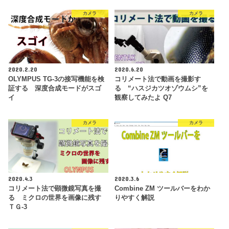
カメラ
カメラ
2020.2.20
2020.6.20
OLYMPUS TG-3の接写機能を検
コリメート法で動画を撮影す
証する 深度合成モードがスゴ
る “ハスジカツオゾウムシ”を
イ
観察してみたよ Q7
カメラ
カメラ
2020.4.3
2020.3.6
コリメート法で顕微鏡写真を撮
Combine ZM ツールバーをわか
る ミクロの世界を画像に残す
りやすく解説
ＴＧ-3