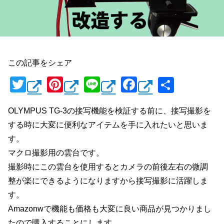
この記事をシェア
T
Pi
Li
F
共
wi
nt
n
a
有
OLYMPUS TG-3の接写機能を検証する前に、接写撮影を
tt
er
e
c
する時に大変に便利なアイテムを手に入れたいと思いま
er
e
e
す。
st
b
マクロ撮影用の雲台です。
o
撮影時にこの雲台を使用するとカメラの前後左右の微調
o
整が楽にできるようになりますから接写撮影に活躍しま
k
す。
Amazonwで機能も価格も大変に良い商品が見つかりまし
たので購入することにします。