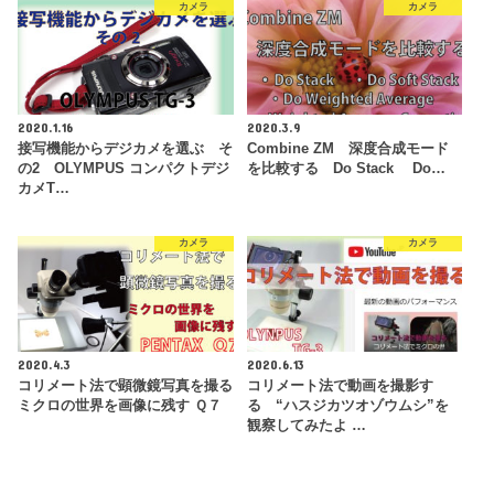
カメラ
カメラ
2020.1.16
2020.3.9
接写機能からデジカメを選ぶ そ
Combine ZM 深度合成モード
の2 OLYMPUS コンパクトデジ
を比較する Do Stack Do…
カメT…
カメラ
カメラ
2020.4.3
2020.6.13
コリメート法で顕微鏡写真を撮る
コリメート法で動画を撮影す
ミクロの世界を画像に残す Ｑ７
る “ハスジカツオゾウムシ”を
観察してみたよ …