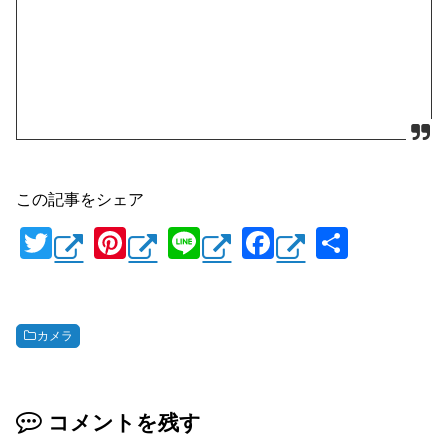
この記事をシェア
T
Pi
Li
F
共
wi
nt
n
a
有
tt
er
e
c
er
e
e
カメラ
st
b
o
コメントを残す
o