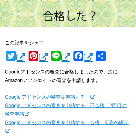
この記事をシェア
T
Pi
Li
F
共
wi
nt
n
a
有
Googleアドセンスの審査に合格しましたので、次に
tt
er
e
c
Amazonアソシエイトの審査を申請します。
er
e
e
st
b
Google アドセンスの審査を申請する
o
Google アドセンスの審査を申請する 不合格 2回目の
o
審査申請
k
Google アドセンスの審査を申請する 合格 広告の設定