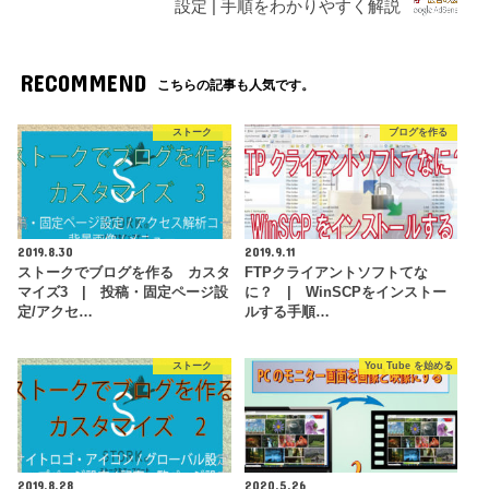
設定 | 手順をわかりやすく解説
RECOMMEND
こちらの記事も人気です。
ストーク
ブログを作る
2019.8.30
2019.9.11
ストークでブログを作る カスタ
FTPクライアントソフトてな
マイズ3 | 投稿・固定ページ設
に？ | WinSCPをインストー
定/アクセ…
ルする手順…
ストーク
You Tube を始める
2019.8.28
2020.5.26