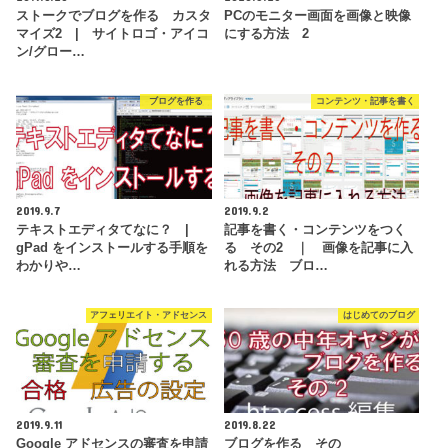
ストークでブログを作る カスタ
PCのモニター画面を画像と映像
マイズ2 | サイトロゴ・アイコ
にする方法 2
ン/グロー…
ブログを作る
コンテンツ・記事を書く
2019.9.7
2019.9.2
テキストエディタてなに？ |
記事を書く・コンテンツをつく
gPad をインストールする手順を
る その2 ｜ 画像を記事に入
わかりや…
れる方法 ブロ…
アフェリエイト・アドセンス
はじめてのブログ
2019.9.11
2019.8.22
Google アドセンスの審査を申請
ブログを作る その