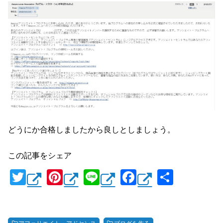
どうにか合格しましたから良しとしましょう。
この記事をシェア
T
Pi
Li
F
共
wi
nt
n
a
有
tt
er
e
c