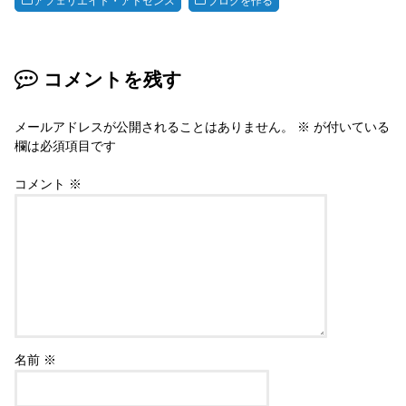
er
e
e
アフェリエイト・アドセンス
ブログを作る
st
b
o
コメントを残す
o
k
メールアドレスが公開されることはありません。
※
が付いている
欄は必須項目です
コメント
※
名前
※